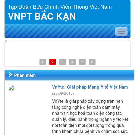
Tập Đoàn Bưu Chính Viễn Thông Việt Nam
VNPT BẮC KẠN
Toggle
navigat
1
2
3
4
5
6
Phần mềm
VnYte: Giải pháp Mạng Y tế Việt Nam
(28-09-2015)
VnYte là giải pháp xây dựng trên nền
tảng công nghệ điện toán đám mây
nhằm tin học hoá toàn diện công tác
quản lý, điều hành trong ngành y tế; kết
nối toàn diện mọi đối tượng trong qu
trình khám chữa bệnh và chăm sóc sức