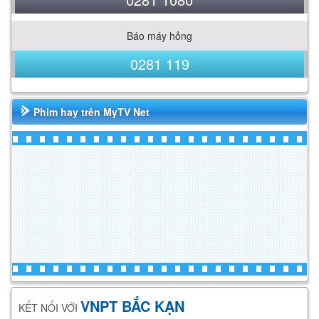
Báo máy hỏng
0281 119
Phim hay trên MyTV Net
VNPT BẮC KẠN
KẾT NỐI VỚI