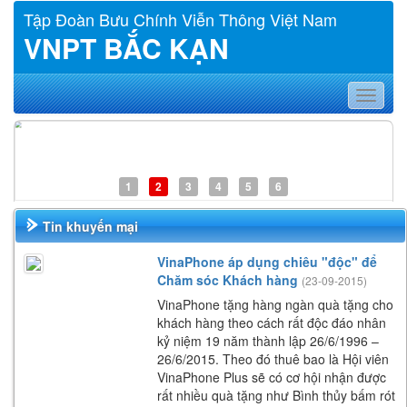
Tập Đoàn Bưu Chính Viễn Thông Việt Nam
VNPT BẮC KẠN
Toggle
navigat
1
2
3
4
5
6
Tin khuyến mại
VinaPhone áp dụng chiêu "độc" để
Chăm sóc Khách hàng
(23-09-2015)
VinaPhone tặng hàng ngàn quà tặng cho
khách hàng theo cách rất độc đáo nhân
kỷ niệm 19 năm thành lập 26/6/1996 –
26/6/2015. Theo đó thuê bao là Hội viên
VinaPhone Plus sẽ có cơ hội nhận được
rất nhiều quà tặng như Bình thủy bấm rót