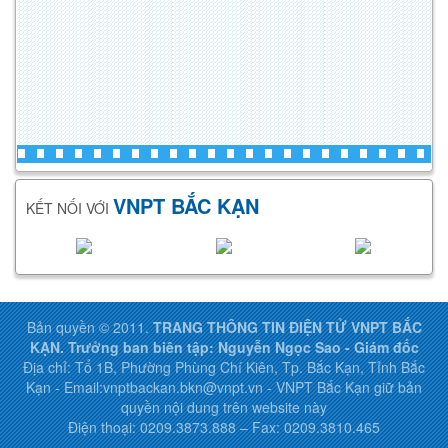
VNPT BẮC KẠN
KẾT NỐI VỚI
Bản quyền © 2011.
TRANG THÔNG TIN ĐIỆN TỬ VNPT BẮC
KẠN. Trưởng ban biên tập: Nguyễn Ngọc Sao - Giám đốc
Địa chỉ: Tổ 1B, Phường Phùng Chí Kiên, Tp. Bắc Kạn, Tỉnh Bắc
Kạn - Email:vnptbackan.bkn@vnpt.vn - VNPT Bắc Kạn giữ bản
quyền nội dung trên website này
Điện thoại: 0209.3873.888 – Fax: 0209.3810.465