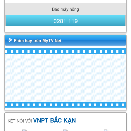
Báo máy hỏng
0281 119
Phim hay trên MyTV Net
VNPT BẮC KẠN
KẾT NỐI VỚI