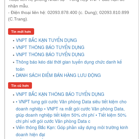
nhận mẫu.
- Điện thoại liên hệ: 02093.878.400 (c. Dung); 02093.810.899
(C.Trang).
Tin mới hơn
VNPT BẮC KẠN TUYỂN DỤNG
VNPT THÔNG BÁO TUYỂN DỤNG
VNPT THÔNG BÁO TUYỂN DỤNG
Thông báo kéo dài thời gian tuyển dụng chức danh kế
toán
DANH SÁCH ĐIỂM BÁN HÀNG LƯU ĐỘNG
Tin cũ hơn
VNPT BẮC KẠN THÔNG BÁO TUYỂN DỤNG
• VNPT tung gói cước Văn phòng Data siêu tiết kiệm cho
doanh nghiệp • VNPT ra mắt gói cước Văn phòng Data,
giúp doanh nghiệp tiết kiệm 50% chi phí • Tiết kiệm 50%
chi phí với gói cước Văn phòng Data c
Viễn thông Bắc Kạn: Góp phần xây dựng môi trường kinh
doanh hiện đại