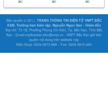
Bản quyền © 2011.
TRANG THÔNG TIN ĐIỆN TỬ VNPT BẮC
KẠN. Trưởng ban biên tập: Nguyễn Ngọc Sao - Giám đốc
Địa chỉ: Tổ 1B, Phường Phùng Chí Kiên, Tp. Bắc Kạn, Tỉnh Bắc
Kạn - Email:vnptbackan.bkn@vnpt.vn - VNPT Bắc Kạn giữ bản
quyền nội dung trên website này
Điện thoại: 0209.3873.888 – Fax: 0209.3810.465