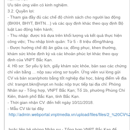
Ưu tiên ứng viên có kinh nghiệm.
3.2. Quyền lợi:
- Tham gia đầy đủ các chế độ chính sách cho người lao động
(BHXH, BHYT, BHTN…) và các quy định khác theo quy định Bộ
luật Lao động hiện hành;
- Thu nhập: được trả dựa trên khối lượng và kết quả thực hiện
công việc; Thu nhập bình quân: Từ 5 - 8 triệu đồng/tháng.
- Được hưởng chế độ ăn giữa ca; đồng phục, khen thưởng,
khám sức khỏe định kỳ và các khoản phúc lợi khác theo quy
định của VNPT Bắc Kạn.
4. Hồ sơ: Sơ yếu lý lịch, giấy khám sức khỏe, bản sao các chứng
chỉ văn bằng ... nộp sau vòng sơ tuyển. Ứng viên vui lòng gửi
CV và bản scan/photo bằng tốt nghiệp đại học, bảng điểm về địa
chỉ: trangnt.bkn@vnpt.vn hoặc nộp trực tiếp tại địa chỉ: Phòng
Nhân sự - Tổng hợp, VNPT Bắc Kạn; Tổ 1b, phường Phùng Chí
Kiên, thành phố Bắc Kạn, tỉnh Bắc Kạn.
- Thời gian nhận CV: đến hết ngày 10/11/2018.
- Mẫu CV tải tại đây
http://admin.webportal.vnptmedia.vn/upload/files/files/2_%
hoặc liên hệ phòng Nhân sự - Tổng hợp VNPT Bắc Kạn để