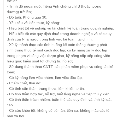
trở lên;
- Trình độ ngoại ngữ: Tiếng Anh chứng chỉ B (hoặc tương
đương) trở lên;
- Độ tuổi: Không quá 30.
- Yêu cầu về kiến thức, kỹ năng:
- Hiểu biết tốt về nghiệp vụ tài chính kế toán trong doanh nghiệp;
- Hiểu biết tốt các quy định thuế trong doanh nghiệp và các quy
định của Nhà nước trong lĩnh vực kế toán, tài chính.
- Xử lý thành thạo các tình huống kế toán thông thường phát
sinh trong thực tế một cách độc lập; có kỹ năng xử lý độc lập
trong phạm vi công việc được giao; kỹ năng sắp xếp công việc
hiệu quả; kiểm soát tốt chứng từ, hồ sơ;
- Sử dụng thành thạo CNTT, các phần mềm phục vụ công tác kế
toán;
- Có kỹ năng làm việc nhóm, làm việc độc lập;
- Phẩm chất, thái độ:
- Có tính cẩn thận, trung thực, liêm khiết, tự tin;
- Có tinh thần hợp tác, hỗ trợ, biết lắng nghe và tiếp thu ý kiến;
- Có tinh thần trách nhiệm, tuân thủ các quy định và tính kỷ luật
cao.
- Có sức khỏe tốt; không có tiền án, tiền sự; không mắc các tệ
nạn xã hội.