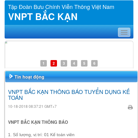
Tập Đoàn Bưu Chính Viễn Thông Việt Nam
VNPT BẮC KẠN
Toggle
navigat
1
2
3
4
5
6
Tin hoạt động
VNPT BẮC KẠN THÔNG BÁO TUYỂN DỤNG KẾ
TOÁN
10-18-2018 08:37:21 GMT+7
VNPT BẮC KẠN THÔNG BÁO
1. Số lượng, vị trí: 01 Kế toán viên